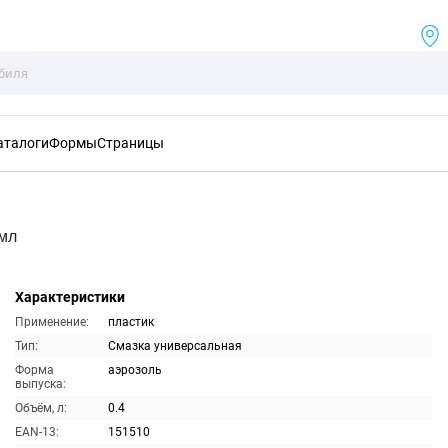
аталоги
Формы
Страницы
0мл
Характеристики
Применение:
пластик
Тип:
Смазка универсальная
Форма
аэрозоль
выпуска:
Объём, л:
0.4
EAN-13:
151510