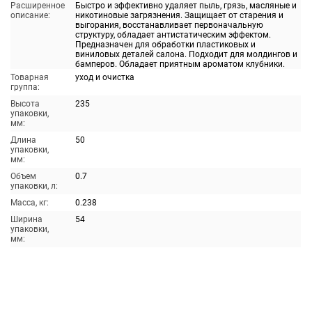
Расширенное
Быстро и эффективно удаляет пыль, грязь, масляные и
описание:
никотиновые загрязнения. Защищает от старения и
выгорания, восстанавливает первоначальную
структуру, обладает антистатическим эффектом.
Предназначен для обработки пластиковых и
виниловых деталей салона. Подходит для молдингов и
бамперов. Обладает приятным ароматом клубники.
Товарная
уход и очистка
группа:
Высота
235
упаковки,
мм:
Длина
50
упаковки,
мм:
Объем
0.7
упаковки, л:
Масса, кг:
0.238
Ширина
54
упаковки,
мм: