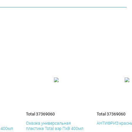
Total 37369060
Total 37369060
я
Смазка универсальная
АНТИФРИЗ красны
К 400мл
пластика Total аэр ПхВ 400мл