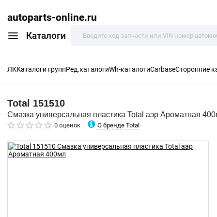
autoparts-online.ru
Каталоги
ЛК
Каталоги групп
Ред.каталоги
Wh-каталоги
Carbase
Сторонние к
Total
151510
Смазка универсальная пластика Total аэр Ароматная 40
О бренде Total
0 оценок