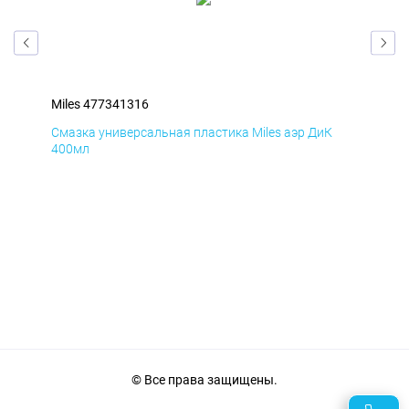
Miles 477341316
Mil
Смазка универсальная пластика Miles аэр ДиК
Сма
400мл
40
© Все права защищены.