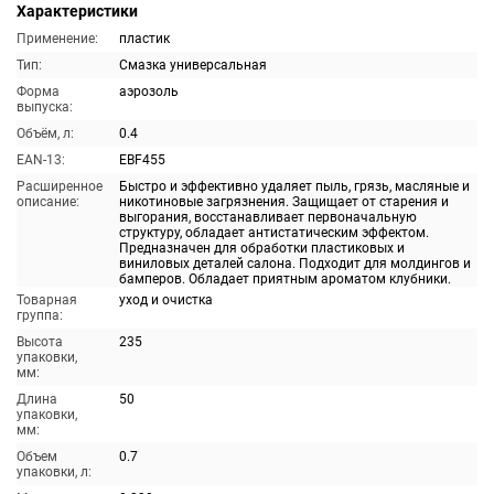
Характеристики
Применение:
пластик
Тип:
Смазка универсальная
Форма
аэрозоль
выпуска:
Объём, л:
0.4
EAN-13:
EBF455
Расширенное
Быстро и эффективно удаляет пыль, грязь, масляные и
описание:
никотиновые загрязнения. Защищает от старения и
выгорания, восстанавливает первоначальную
структуру, обладает антистатическим эффектом.
Предназначен для обработки пластиковых и
виниловых деталей салона. Подходит для молдингов и
бамперов. Обладает приятным ароматом клубники.
Товарная
уход и очистка
группа:
Высота
235
упаковки,
мм:
Длина
50
упаковки,
мм:
Объем
0.7
упаковки, л: