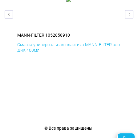
MANN-FILTER 1052858910
MAN
аэр
Смазка универсальная пластика MANN-FILTER аэр
Сма
ДиК 400мл
ПхВ
© Все права защищены.