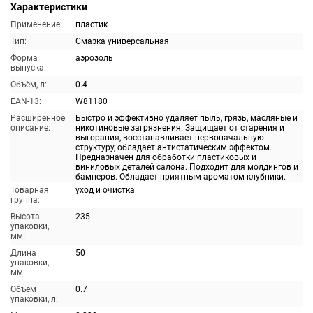
Характеристики
Применение:
пластик
Тип:
Смазка универсальная
Форма
аэрозоль
выпуска:
Объём, л:
0.4
EAN-13:
W81180
Расширенное
Быстро и эффективно удаляет пыль, грязь, масляные и
описание:
никотиновые загрязнения. Защищает от старения и
выгорания, восстанавливает первоначальную
структуру, обладает антистатическим эффектом.
Предназначен для обработки пластиковых и
виниловых деталей салона. Подходит для молдингов и
бамперов. Обладает приятным ароматом клубники.
Товарная
уход и очистка
группа:
Высота
235
упаковки,
мм:
Длина
50
упаковки,
мм:
Объем
0.7
упаковки, л: