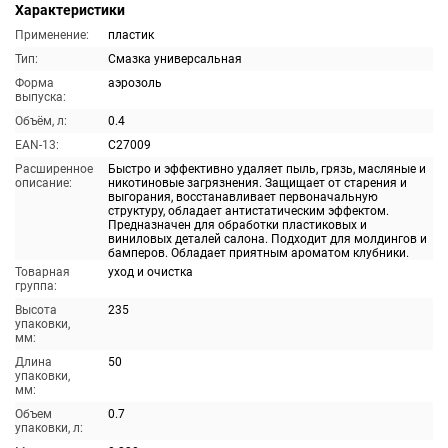
Характеристики
Применение:
пластик
Тип:
Смазка универсальная
Форма
аэрозоль
выпуска:
Объём, л:
0.4
EAN-13:
C27009
Расширенное
Быстро и эффективно удаляет пыль, грязь, масляные и
описание:
никотиновые загрязнения. Защищает от старения и
выгорания, восстанавливает первоначальную
структуру, обладает антистатическим эффектом.
Предназначен для обработки пластиковых и
виниловых деталей салона. Подходит для молдингов и
бамперов. Обладает приятным ароматом клубники.
Товарная
уход и очистка
группа:
Высота
235
упаковки,
мм:
Длина
50
упаковки,
мм:
Объем
0.7
упаковки, л: