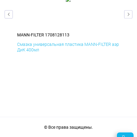
MANN-FILTER 1708128113
MAN
аэр
Смазка универсальная пластика MANN-FILTER аэр
Сма
ДиК 400мл
ПхВ
© Все права защищены.