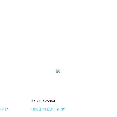
Ks 768425864
й 1л.
ПВЕЦ Ks ДОТ4 910г