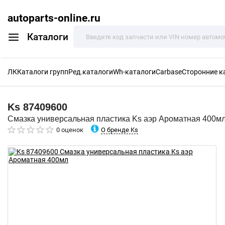
autoparts-online.ru
Каталоги
ЛК
Каталоги групп
Ред.каталоги
Wh-каталоги
Carbase
Сторонние к
Ks
87409600
Смазка универсальная пластика Ks аэр Ароматная 400м
О бренде Ks
0 оценок