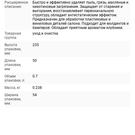
Расширенное
Быстро и эффективно удаляет пыль, грязь, масляные и
описание:
никотиновые загрязнения. Защищает от старения и
выгорания, восстанавливает первоначальную
структуру, обладает антистатическим эффектом.
Предназначен для обработки пластиковых и
виниловых деталей салона. Подходит для молдингов и
бамперов. Обладает приятным ароматом клубники.
Товарная
уход и очистка
группа:
Высота
235
упаковки,
мм:
Длина
50
упаковки,
мм:
Объем
0.7
упаковки, л:
Масса, кг:
0.238
Ширина
54
упаковки,
мм: