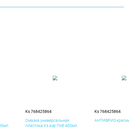
Ks 768425864
Ks 768425864
я
Смазка универсальная
АНТИФРИЗ красны
400мл
пластика Ks аэр ПхВ 400мл