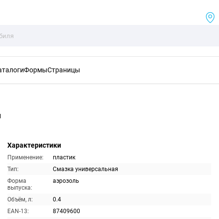
аталоги
Формы
Страницы
л
Характеристики
Применение:
пластик
Тип:
Смазка универсальная
Форма
аэрозоль
выпуска:
Объём, л:
0.4
EAN-13:
87409600