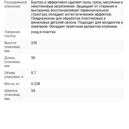
Расширенное
Быстро и эффективно удаляет пыль, грязь, масляные и
описание:
никотиновые загрязнения. Защищает от старения и
выгорания, восстанавливает первоначальную
структуру, обладает антистатическим эффектом.
Предназначен для обработки пластиковых и
виниловых деталей салона. Подходит для молдингов и
бамперов. Обладает приятным ароматом клубники.
Товарная
уход и очистка
группа:
Высота
235
упаковки,
мм:
Длина
50
упаковки,
мм:
Объем
0.7
упаковки, л:
Масса, кг:
0.238
Ширина
54
упаковки,
мм: