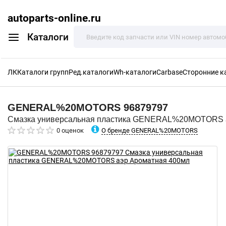
autoparts-online.ru
Каталоги
ЛК
Каталоги групп
Ред.каталоги
Wh-каталоги
Carbase
Сторонние к
GENERAL%20MOTORS
96879797
Смазка универсальная пластика GENERAL%20MOTORS 
О бренде GENERAL%20MOTORS
0 оценок