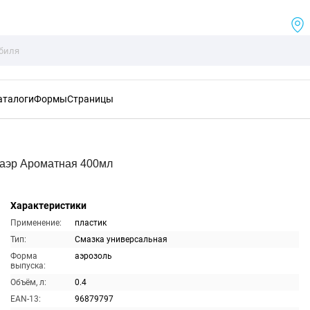
аталоги
Формы
Страницы
аэр Ароматная 400мл
Характеристики
Применение:
пластик
Тип:
Смазка универсальная
Форма
аэрозоль
выпуска:
Объём, л:
0.4
EAN-13:
96879797