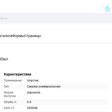
аталоги
Формы
Страницы
00мл
Характеристики
Применение:
пластик
Тип:
Смазка универсальная
Форма
аэрозоль
выпуска:
Объём, л:
0.4
EAN-13:
243048