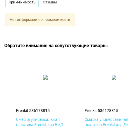
Применимость
Отзывы
Нет информации о применимости
Обратите внимание на сопутствующие товары:
Frenkit 536178815
Frenkit 536178815
Смазка универсальная
Смазка универсальна
пластика Frenkit аэр БмД
пластика Frenkit аэр Д