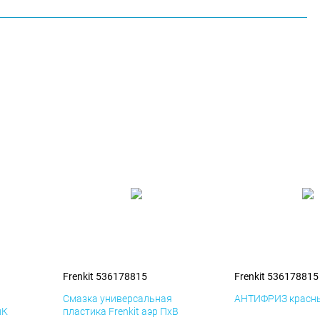
Frenkit 536178815
Frenkit 536178815
я
Смазка универсальная
АНТИФРИЗ красны
иК
пластика Frenkit аэр ПхВ