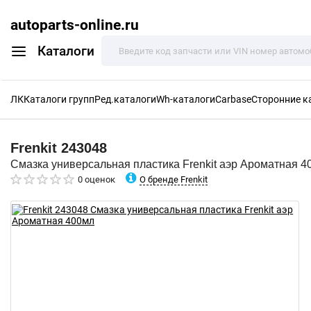
autoparts-online.ru
Каталоги
ЛК
Каталоги групп
Ред.каталоги
Wh-каталоги
Carbase
Сторонние к
Frenkit
243048
Смазка универсальная пластика Frenkit аэр Ароматная 4
О бренде Frenkit
0 оценок