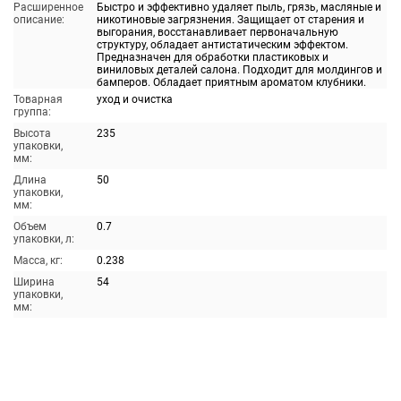
Расширенное
Быстро и эффективно удаляет пыль, грязь, масляные и
описание:
никотиновые загрязнения. Защищает от старения и
выгорания, восстанавливает первоначальную
структуру, обладает антистатическим эффектом.
Предназначен для обработки пластиковых и
виниловых деталей салона. Подходит для молдингов и
бамперов. Обладает приятным ароматом клубники.
Товарная
уход и очистка
группа:
Высота
235
упаковки,
мм:
Длина
50
упаковки,
мм:
Объем
0.7
упаковки, л:
Масса, кг:
0.238
Ширина
54
упаковки,
мм: