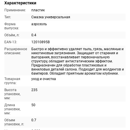
Характеристики
Применение:
пластик
Тип:
Смазка универсальная
Форма
аэрозоль
выпуска:
Объём, л:
0.4
EAN-13:
12010895B
Расширенное
Быстро и эффективно удаляет пыль, грязь, масляные и
описание:
никотиновые загрязнения. Защищает от старения и
выгорания, восстанавливает первоначальную
структуру, обладает антистатическим эффектом.
Предназначен для обработки пластиковых и
виниловых деталей салона. Подходит для молдингов и
бамперов. Обладает приятным ароматом клубники.
Товарная
уход и очистка
группа:
Высота
235
упаковки,
мм:
Длина
50
упаковки,
мм:
Объем
0.7
упаковки, л: