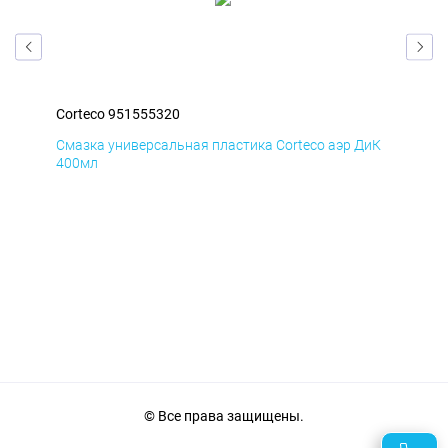
Corteco 951555320
Cor
БмД
Смазка универсальная пластика Corteco аэр ДиК
Сма
400мл
40
© Все права защищены.